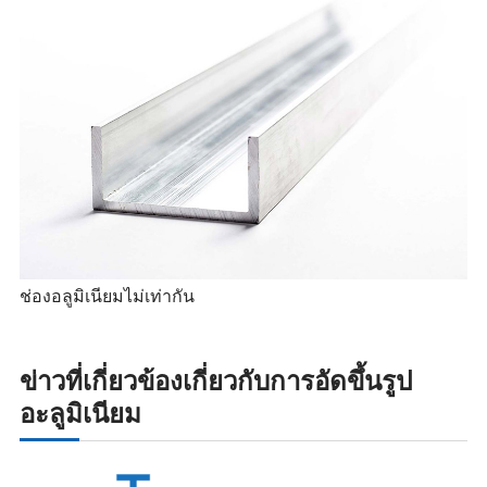
ช่องอลูมิเนียมไม่เท่ากัน
ข่าวที่เกี่ยวข้องเกี่ยวกับการอัดขึ้นรูป
อะลูมิเนียม