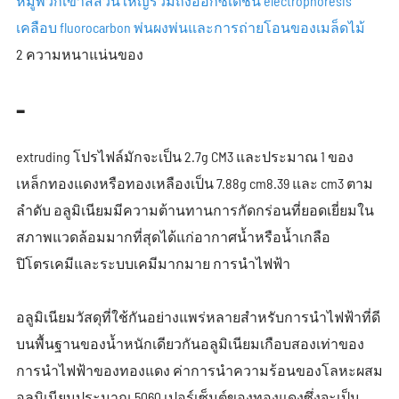
หมู่พวกเขาสีส่วนใหญ่รวมถึงออกซิเดชัน electrophoresis
เคลือบ fluorocarbon พ่นผงพ่นและการถ่ายโอนของเมล็ดไม้
2 ความหนาแน่นของ
-
extruding โปรไฟล์มักจะเป็น 2.7g CM3 และประมาณ 1 ของ
เหล็กทองแดงหรือทองเหลืองเป็น 7.88g cm8.39 และ cm3 ตาม
ลำดับ อลูมิเนียมมีความต้านทานการกัดกร่อนที่ยอดเยี่ยมใน
สภาพแวดล้อมมากที่สุดได้แก่อากาศน้ำหรือน้ำเกลือ
ปิโตรเคมีและระบบเคมีมากมาย การนำไฟฟ้า
อลูมิเนียมวัสดุที่ใช้กันอย่างแพร่หลายสำหรับการนำไฟฟ้าที่ดี
บนพื้นฐานของน้ำหนักเดียวกันอลูมิเนียมเกือบสองเท่าของ
การนำไฟฟ้าของทองแดง ค่าการนำความร้อนของโลหะผสม
อลูมิเนียมประมาณ 5060 เปอร์เซ็นต์ของทองแดงซึ่งจะเป็น