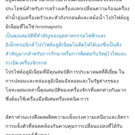
ประโยชน์สำหรับการสร้างเครื่องแลกเปลี่ยนความร้อนเครื่อง
ทำน้ำอุ่นเครื่องครัวและหัวถังรถยนต์และหม้อน้ำ โปรไฟล์อลู
มิเนียมที่ไม่ใช่ ferromagnetic
เป็นคุณสมบัติที่สำคัญของอุตสาหกรรมไฟฟ้าและ
อิเล็กทรอนิกส์ โปรไฟล์อลูมิเนียมไม่ติดไฟได้เองซึ่งเป็นสิ่ง
สำคัญมากสำหรับการรักษาหรือการติดต่อกับวัสดุไวไฟและ
ระเบิด เครื่องจักรกล
โปรไฟล์อลูมิเนียมที่มีคุณสมบัติการประมวลผลที่ดีเยี่ยม ใน
การปลอมและหล่ออลูมิเนียมอัลลอยและในรัฐต่างๆของ
โลหะผสมเหล่านี้คุณสมบัติของเครื่องจักรที่แตกต่างกันมาก
ซึ่งต้องใช้เครื่องมือพิเศษหรือเทคนิค การ
อัตราส่วนแรงดึงผลผลิตความแข็งแรงความเหนียวและอัตรา
การแข็งตัวที่สอดคล้องกันควบคุมการเปลี่ยนแปลงที่ได้รับ
อนุญาต การกู้คืนของ