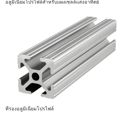
อลูมิเนียมโปรไฟล์สำหรับแผงเซลล์แสงอาทิตย์
ทีร่องอลูมิเนียมโปรไฟล์