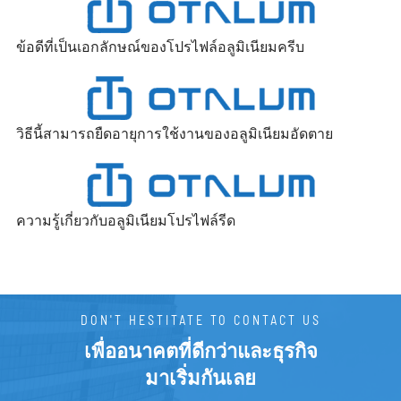
ข้อดีที่เป็นเอกลักษณ์ของโปรไฟล์อลูมิเนียมครีบ
วิธีนี้สามารถยืดอายุการใช้งานของอลูมิเนียมอัดตาย
ความรู้เกี่ยวกับอลูมิเนียมโปรไฟล์รีด
DON'T HESTITATE TO CONTACT US
เพื่ออนาคตที่ดีกว่าและธุรกิจ
มาเริ่มกันเลย