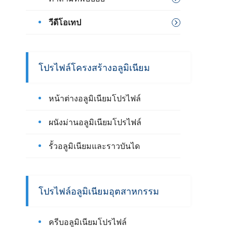
วีดีโอเทป
โปรไฟล์โครงสร้างอลูมิเนียม
หน้าต่างอลูมิเนียมโปรไฟล์
ผนังม่านอลูมิเนียมโปรไฟล์
รั้วอลูมิเนียมและราวบันได
โปรไฟล์อลูมิเนียมอุตสาหกรรม
ครีบอลูมิเนียมโปรไฟล์