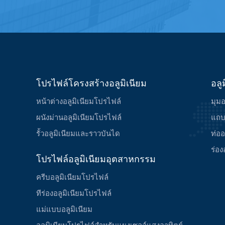
โปรไฟล์โครงสร้างอลูมิเนียม
อลู
หน้าต่างอลูมิเนียมโปรไฟล์
มุมอ
ผนังม่านอลูมิเนียมโปรไฟล์
แถบอ
รั้วอลูมิเนียมและราวบันได
ท่ออ
ร่อง
โปรไฟล์อลูมิเนียมอุตสาหกรรม
ครีบอลูมิเนียมโปรไฟล์
ทีร่องอลูมิเนียมโปรไฟล์
แม่แบบอลูมิเนียม
อลูมิเนียมโปรไฟล์สำหรับแผงเซลล์แสงอาทิตย์