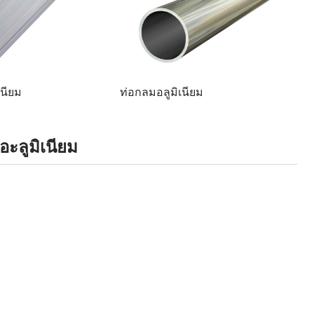
เนียม
ท่อกลมอลูมิเนียม
ปอะลูมิเนียม