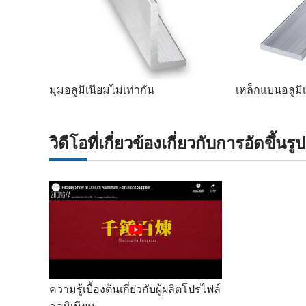
มุมอลูมิเนียมไม่เท่ากัน
เหล็กแบนอลูมิ
วิดีโอที่เกี่ยวข้องเกี่ยวกับการอัดขึ้นรู
ความรู้เบื้องต้นเกี่ยวกับผู้ผลิตโปรไฟล์
อลูมิเนียม