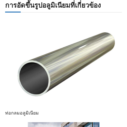
การอัดขึ้นรูปอลูมิเนียมที่เกี่ยวข้อง
ท่อกลมอลูมิเนียม