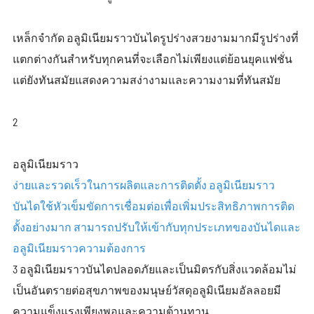
เหล็กจำกัด อลูมิเนียมราวบันไดรูปร่างสวยงามมากมีรูปร่างที่
แตกต่างกันสำหรับทุกคนที่จะเลือกไม่เพียงแต่ย้อนยุคแฟชั่น
แต่ยังทันสมัยแสดงความสง่างามและความงามที่ทันสมัย
2
อลูมิเนียมราว
ง่ายและรวดเร็วในการผลิตและการติดตั้ง อลูมิเนียมราว
บันไดใช้หัวเข็มขัดการเชื่อมต่อเพื่อเพิ่มประสิทธิภาพการติด
ตั้งอย่างมาก สามารถปรับให้เข้ากับทุกประเภทของบันไดและ
อลูมิเนียมราวความต้องการ
3 อลูมิเนียมราวบันไดปลอดภัยและเป็นมิตรกับสิ่งแวดล้อมไม่
เป็นอันตรายต่อสุขภาพของมนุษย์วัสดุอลูมิเนียมอัลลอยมี
ความแข็งแรงเพียงพอและความต้านทาน