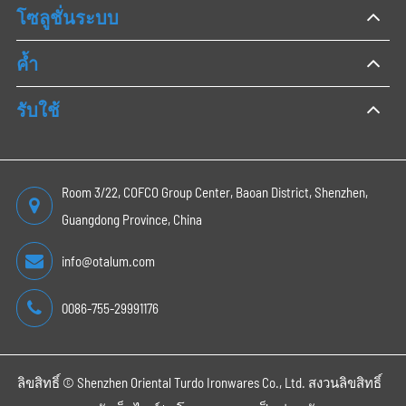
โซลูชั่นระบบ
ค้ำ
รับใช้
Room 3/22, COFCO Group Center, Baoan District, Shenzhen,
Guangdong Province, China
info@otalum.com
0086-755-29991176
ลิขสิทธิ์ ©
Shenzhen Oriental Turdo Ironwares Co., Ltd.
สงวนลิขสิทธิ์