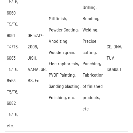
T5/T6,
Drilling,
6060
Mill finish,
Bending,
T5/T6,
Powder Coating,
Welding,
6061
GB 5237-
Anodizing,
Precise
T4/T6,
2008,
CE, DNV,
Wooden grain,
cutting,
6063
JISH,
TUV,
Electrophoresis,
Punching,
T5/T6,
AAMA, GB,
ISO9001
PVDF Painting,
Fabrication
6463
BS, En
Sanding blasting,
of finished
T5/T6,
Polishing, etc.
products,
6082
etc.
T5/T6,
etc.