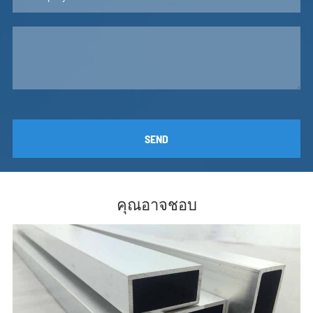
RD16X1.2
16
1.2
0.151
RD16X1.6
16
1.6
0.194
RD16X1.8
16
1.8
0.216
TC141
17.15
2.3
0.292
RD18X1
18
1
0.143
ZY66506
18.5
2.7
0.369
SEND
RD19X0.9
19
0.9
0.138
ZY-236-031
19
0.95
0.146
RD19X1
19
1
0.154
คุณอาจชอบ
RD19R12
19
1.2
0.181
RD19X1.6
19
1.6
0.235
ZY-150-005
19
3
0.408
RW1727
19.05
1.65
0.243
RD1905R305
19.05
3.05
0.415