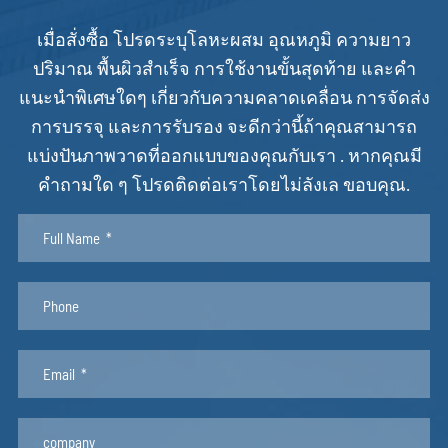
RD12R16
12
1.6
0.14
เมื่อสั่งซื้อ โปรดระบุโลหะผสม อุณหภูมิ ความยาว
AIX-70500
12.65
0.9
0.089
ปริมาณ พื้นผิวสำเร็จ การใช้งานขั้นสุดท้าย และคำ
ZY-236-CHB0420
12.7
0.95
0.095
แนะนำพิเศษใดๆ เกี่ยวกับความคลาดเคลื่อน การจัดส่ง
AM2020
12.7
1.42
0.135
การบรรจุ และการรับรอง จะดีกว่านี้ถ้าคุณสามารถ
ZY-202-001
12.8
1.5
0.143
แบ่งปันภาพวาดที่ออกแบบของคุณกับเรา . หากคุณมี
ZY-438-423
14
1.2
0.131
คำถามใด ๆ โปรดติดต่อเราโดยไม่ลังเล ขอบคุณ.
ZY-190-009
14
1.5
0.162
RL10045
14
1.6
0.167
ZYH0071
15
1
0.12
AU106
15.7
1.5
0.183
ZY-236-CHB0421
15.8
0.95
0.119
DY990
15.85
1.53
0.186
RD1588R12
15.88
1.2
0.15
RD1588R142
15.88
1.42
0.179
ARC037
16
1
0.127