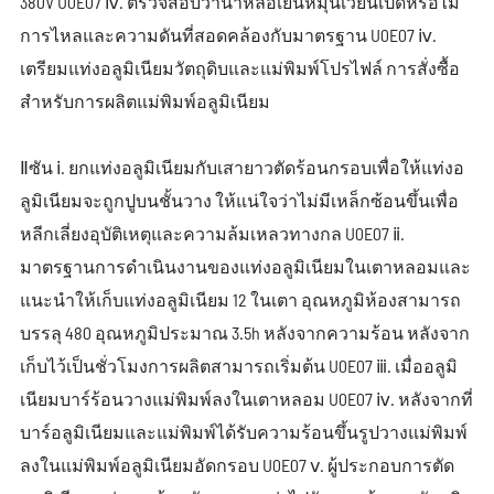
380V U0E07 ⅳ. ตรวจสอบว่าน้ำหล่อเย็นหมุนเวียนเปิดหรือไม่
การไหลและความดันที่สอดคล้องกับมาตรฐาน U0E07 ⅳ.
เตรียมแท่งอลูมิเนียมวัตถุดิบและแม่พิมพ์โปรไฟล์ การสั่งซื้อ
สำหรับการผลิตแม่พิมพ์อลูมิเนียม
Ⅱซัน ⅰ. ยกแท่งอลูมิเนียมกับเสายาวตัดร้อนกรอบเพื่อให้แท่งอ
ลูมิเนียมจะถูกปูบนชั้นวาง ให้แน่ใจว่าไม่มีเหล็กซ้อนขึ้นเพื่อ
หลีกเลี่ยงอุบัติเหตุและความล้มเหลวทางกล U0E07 ⅱ.
มาตรฐานการดำเนินงานของแท่งอลูมิเนียมในเตาหลอมและ
แนะนำให้เก็บแท่งอลูมิเนียม 12 ในเตา อุณหภูมิห้องสามารถ
บรรลุ 480 อุณหภูมิประมาณ 3.5h หลังจากความร้อน หลังจาก
เก็บไว้เป็นชั่วโมงการผลิตสามารถเริ่มต้น U0E07 ⅲ. เมื่ออลูมิ
เนียมบาร์ร้อนวางแม่พิมพ์ลงในเตาหลอม U0E07 ⅳ. หลังจากที่
บาร์อลูมิเนียมและแม่พิมพ์ได้รับความร้อนขึ้นรูปวางแม่พิมพ์
ลงในแม่พิมพ์อลูมิเนียมอัดกรอบ U0E07 ⅴ. ผู้ประกอบการตัด