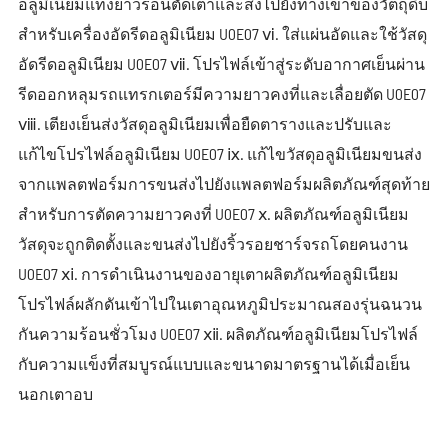
อลูมิเนียมแท่งยาวร้อนตัดเตาและส่งไปยังทางเข้าของวัตถุดิบ
สำหรับเครื่องอัดรีดอลูมิเนียม U0E07 ⅵ. ใส่แผ่นอัดและใช้วัสดุ
อัดรีดอลูมิเนียม U0E07 ⅶ. โปรไฟล์เข้าสู่ระดับอากาศเย็นผ่าน
รีดออกหลุมรถแทรกเตอร์มีความยาวคงที่และเลื่อยตัด U0E07
ⅷ. เตียงเย็นส่งวัสดุอลูมิเนียมเพื่อยืดตารางและปรับและ
แก้ไขโปรไฟล์อลูมิเนียม U0E07 ⅸ. แก้ไขวัสดุอลูมิเนียมขนส่ง
จากแพลตฟอร์มการขนส่งไปยังแพลตฟอร์มผลิตภัณฑ์สุดท้าย
สำหรับการตัดความยาวคงที่ U0E07 ⅹ. ผลิตภัณฑ์อลูมิเนียม
วัสดุจะถูกติดตั้งและขนส่งไปยังริ้วรอยชาร์จรถโดยคนงาน
U0E07 ⅹⅰ. การดำเนินงานของอายุเตาผลิตภัณฑ์อลูมิเนียม
โปรไฟล์ผลักดันเข้าไปในเตาอุณหภูมิประมาณสองรุ่นฉนวน
กันความร้อนชั่วโมง U0E07 ⅹⅱ. ผลิตภัณฑ์อลูมิเนียมโปรไฟล์
กับความแข็งที่สมบูรณ์แบบและขนาดมาตรฐานได้เมื่อเย็น
นอกเตาอบ